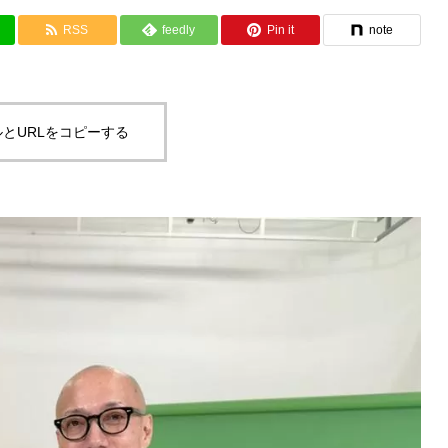
RSS
feedly
Pin it
note
とURLをコピーする